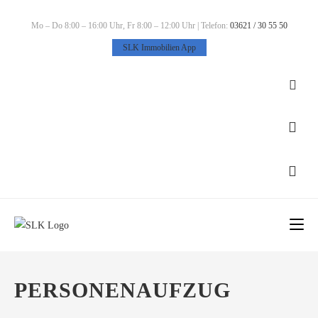
Zum
Inhalt
Mo – Do 8:00 – 16:00 Uhr, Fr 8:00 – 12:00 Uhr | Telefon:
03621 / 30 55 50
springen
SLK Immobilien App
PERSONENAUFZUG