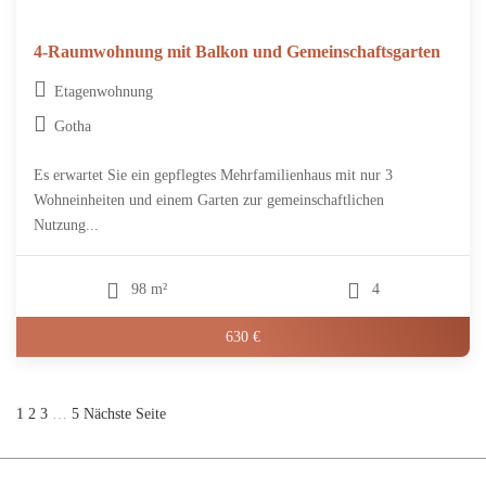
4-Raumwohnung mit Balkon und Gemeinschaftsgarten
Etagenwohnung
Gotha
Es erwartet Sie ein gepflegtes Mehrfamilienhaus mit nur 3
Wohneinheiten und einem Garten zur gemeinschaftlichen
Nutzung...
98 m²
4
630 €
Seitennummerierung
1
2
3
…
5
Nächste Seite
der
Beiträge