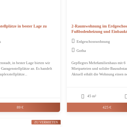
tellplätze in bester Lage zu
2-Raumwohnung im Erdgeschos
Fußbodenheizung und Einbauk
x
Erdgeschosswohnung
Gotha
enstadt, in bester Lage bieten wir
Gepflegtes Mehrfamilienhaus mit 6
r Garagenstellplätze an. Es handelt
Mietparteien und solider Bausubsta
plexstellplätze...
Aktuell erhält die Wohnung einen ne
45 m²
89 €
425 €
ZU VERMIETEN