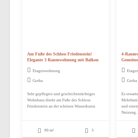
Am Fuße des Schloss Friedenstein!
4-Raumw
Elegante 3 Raumwohnung mit Balkon
Gemeinsc
Etagenwohnung
Etage
Gotha
Gotha
Sehr gepflegtes und geschichtsträchtiges
Es erwarte
Wohnhaus direkt am Fuße des Schloss
Mehrfamil
Friedenstein an der schönen Wasserkunst.
und einem
Nutzung..
90 m²
3