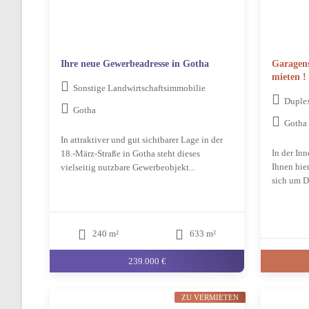
Ihre neue Gewerbeadresse in Gotha
Garagens
mieten !
Sonstige Landwirtschaftsimmobilie
Duple
Gotha
Gotha
In attraktiver und gut sichtbarer Lage in der
In der Inn
18.-März-Straße in Gotha steht dieses
Ihnen hie
vielseitig nutzbare Gewerbeobjekt...
sich um Du
240 m²
633 m²
239.000 €
ZU VERMIETEN