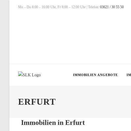
Zum
Mo – Do 8:00 – 16:00 Uhr, Fr 8:00 – 12:00 Uhr | Telefon:
03621 / 30 55 50
Inhalt
springen
IMMOBILIEN ANGEBOTE
I
ERFURT
Immobilien in Erfurt