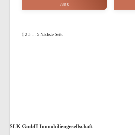
738 €
Seitennummerierung
1
2
3
…
5
Nächste Seite
der
Beiträge
SLK GmbH Immobiliengesellschaft