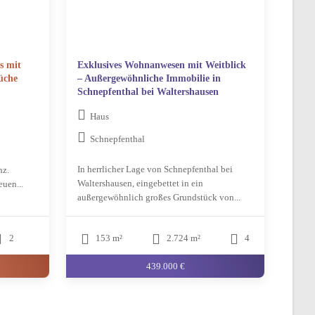
s mit
Exklusives Wohnanwesen mit Weitblick
üche
– Außergewöhnliche Immobilie in
Schnepfenthal bei Waltershausen
Haus
Schnepfenthal
In herrlicher Lage von Schnepfenthal bei
nz.
Waltershausen, eingebettet in ein
uen...
außergewöhnlich großes Grundstück von...
2
153 m²
2.724 m²
4
439.000 €